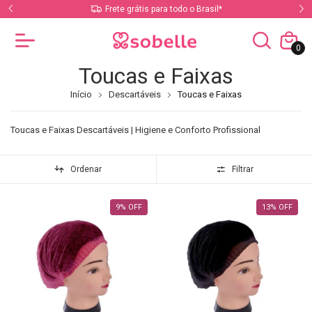
ito
Frete grátis para todo o Brasil*
0
Toucas e Faixas
Início
Descartáveis
Toucas e Faixas
Toucas e Faixas Descartáveis | Higiene e Conforto Profissional
Ordenar
Filtrar
9
%
OFF
13
%
OFF