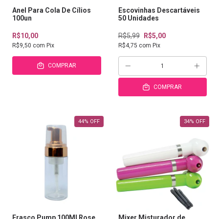
Anel Para Cola De Cílios
Escovinhas Descartáveis
100un
50 Unidades
R$10,00
R$5,99
R$5,00
R$9,50
com
Pix
R$4,75
com
Pix
COMPRAR
COMPRAR
44
%
OFF
34
%
OFF
Frasco Pump 100Ml Rose
Mixer Misturador de