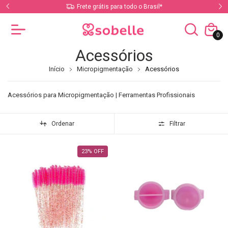
is para todo o Brasil*
Parcele em até 10x sem juros no car
0
Acessórios
Início
Micropigmentação
Acessórios
Acessórios para Micropigmentação | Ferramentas Profissionais
Ordenar
Filtrar
23
%
OFF