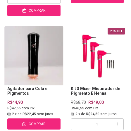
COMPRAR
29
%
OFF
Agitador para Cola e
Kit 3 Mixer Misturador de
Pigmentos
Pigmento E Henna
R$44,90
R$68,70
R$49,00
R$42,66
com
Pix
R$46,55
com
Pix
2
x de
R$22,45
sem juros
2
x de
R$24,50
sem juros
COMPRAR