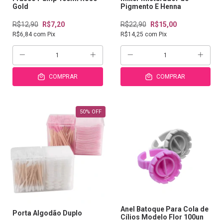
Gold
Pigmento E Henna
R$12,90
R$7,20
R$22,90
R$15,00
R$6,84
com
Pix
R$14,25
com
Pix
COMPRAR
COMPRAR
50
%
OFF
Anel Batoque Para Cola de
Porta Algodão Duplo
Cílios Modelo Flor 100un