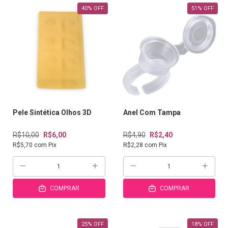
40
%
OFF
51
%
OFF
Pele Sintética Olhos 3D
Anel Com Tampa
R$10,00
R$6,00
R$4,90
R$2,40
R$5,70
com
Pix
R$2,28
com
Pix
COMPRAR
COMPRAR
25
%
OFF
18
%
OFF