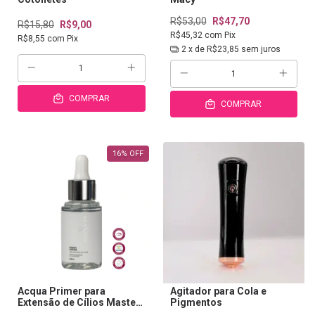
R$53,00
R$47,70
R$15,80
R$9,00
R$45,32
com
Pix
R$8,55
com
Pix
2
x de
R$23,85
sem juros
COMPRAR
COMPRAR
16
%
OFF
Acqua Primer para
Agitador para Cola e
Extensão de Cílios Master
Pigmentos
45ml