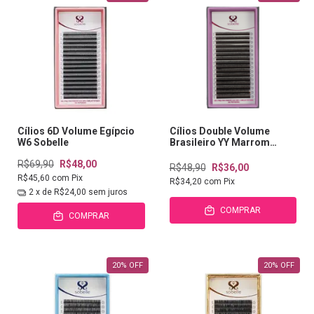
Cílios 6D Volume Egípcio
Cílios Double Volume
W6 Sobelle
Brasileiro YY Marrom
Sobelle
R$69,90
R$48,00
R$48,90
R$36,00
R$45,60
com
Pix
R$34,20
com
Pix
2
x de
R$24,00
sem juros
COMPRAR
COMPRAR
20
%
OFF
20
%
OFF