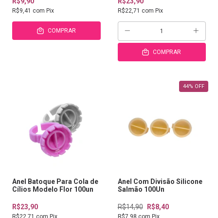
R$9,90
R$23,90
R$9,41
com
Pix
R$22,71
com
Pix
COMPRAR
COMPRAR
44
%
OFF
Anel Batoque Para Cola de
Anel Com Divisão Silicone
Cílios Modelo Flor 100un
Salmão 100Un
R$23,90
R$14,90
R$8,40
R$22,71
com
Pix
R$7,98
com
Pix