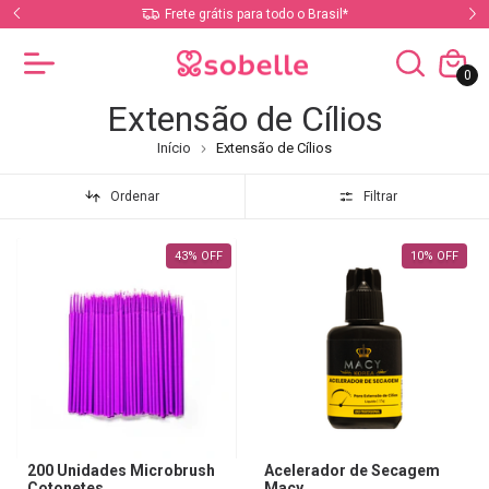
ito
Frete grátis para todo o Brasil*
0
Extensão de Cílios
Início
Extensão de Cílios
Ordenar
Filtrar
43
%
OFF
10
%
OFF
200 Unidades Microbrush
Acelerador de Secagem
Cotonetes
Macy