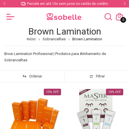
Parcele em até 10x sem juros no cartão de crédito
0
Brown Lamination
Início
Sobrancelhas
Brown Lamination
Brow Lamination Profissional | Produtos para Alinhamento de
Sobrancelhas
Ordenar
Filtrar
15
%
OFF
10
%
OFF