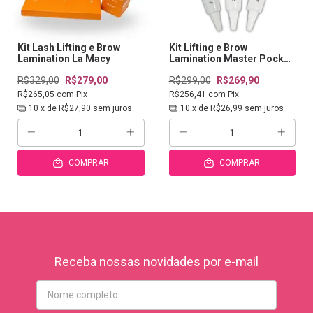
Kit Lash Lifting e Brow
Kit Lifting e Brow
Lamination La Macy
Lamination Master Pocket
7g
R$329,00
R$279,00
R$299,00
R$269,90
R$265,05
com
Pix
R$256,41
com
Pix
10
x de
R$27,90
sem juros
10
x de
R$26,99
sem juros
COMPRAR
COMPRAR
Receba nossas novidades por e-mail