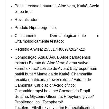
Possui extratos naturais: Aloe vera, Karitê, Aveia
e Tea tree;
Revitalizador;
Produto Hipoalergênico;
Clinicamente, Dermatologicamente e
Oftalmologicamente testado;
Registro Anvisa: 25351.448697/2024-22;
Composição: Aqua/ Água; Aloe barbadensis
extract / Extrato de Aloe Vera; Avena sativa
kernel extract/ Extrato de Aveia; Butyrospermum
parkii butter/ Manteiga de Karité; Chamomilla
recutita (matricaria) flower extract/ Extrato de
Camomila; Citric acid/ Ácido cítrico;
Cocamidopropyl betaine/ Cocoamida Propil
Betaína; Glycerin/ Glicerina; Propylene glycol/
Propilenoglicol; Tocopherol/
Tocoferol;Ethylhexylglycerin/ Etilhexilglicerina;