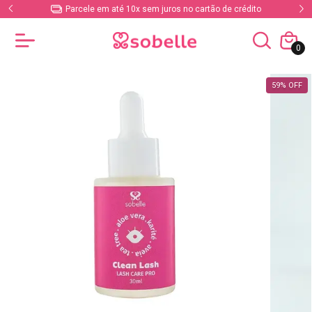
Parcele em até 10x sem juros no cartão de crédito
0
59
%
OFF