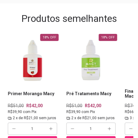
Produtos semelhantes
18
%
OFF
18
%
OFF
Finali
Primer Morango Macy
Pré Tratamento Macy
Macy
R$51,00
R$42,00
R$51,00
R$42,00
R$74,
R$39,90
com
Pix
R$39,90
com
Pix
R$66,4
2
x de
R$21,00
sem juros
2
x de
R$21,00
sem juros
3
x 