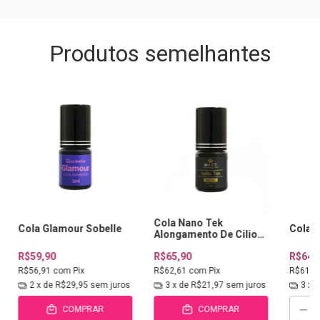
Produtos semelhantes
Cola Nano Tek
Cola Glamour Sobelle
Cola H
Alongamento De Cilios
Macy
R$59,90
R$65,90
R$64,
R$56,91
com
Pix
R$62,61
com
Pix
R$61,6
2
x de
R$29,95
sem juros
3
x de
R$21,97
sem juros
3
x 
COMPRAR
COMPRAR