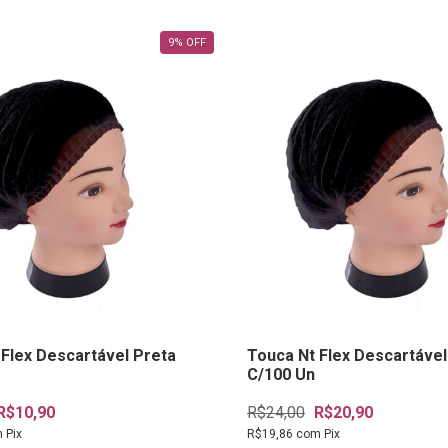
9
%
OFF
 Flex Descartável Preta
Touca Nt Flex Descartável
C/100 Un
R$10,90
R$24,00
R$20,90
m
Pix
R$19,86
com
Pix