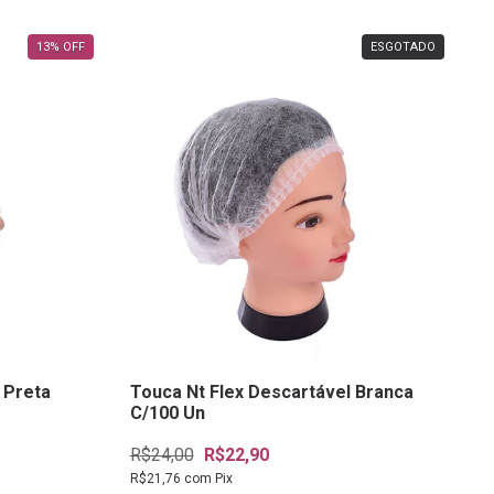
13
%
OFF
ESGOTADO
 Preta
Touca Nt Flex Descartável Branca
C/100 Un
R$24,00
R$22,90
R$21,76
com
Pix