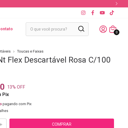
ontato
0
táveis
Toucas e Faixas
Nt Flex Descartável Rosa C/100
90
13
% OFF
m
Pix
o
pagando com Pix
alhes