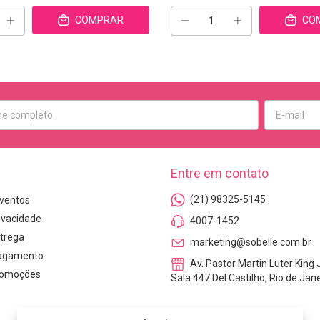
COMPRAR
CO
Entre em contato
s
(21) 98325-5145
ventos
rivacidade
4007-1452
ntrega
marketing@sobelle.com.br
agamento
Av. Pastor Martin Luter King J
Promoções
Sala 447 Del Castilho, Rio de Jane