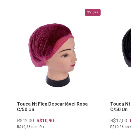
9
%
OFF
Touca Nt Flex Descartável Rosa
Touca Nt
C/50 Un
C/50 Un
R$12,00
R$10,90
R$12,00
R$10,36
com
Pix
R$10,36
co