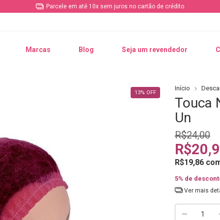
Parcele em até 10x sem juros no cartão de crédito
Marcas
Blog
Seja um revendedor
C
Início
Descar
13
%
OFF
Touca 
Un
R$24,00
R$20,
R$19,86
co
5% de descont
Ver mais det