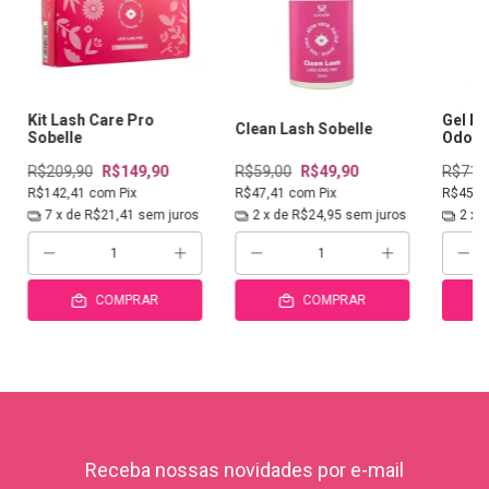
Kit Lash Care Pro
Gel Ne
Clean Lash Sobelle
Sobelle
Odor 
R$209,90
R$149,90
R$59,00
R$49,90
R$71,
R$142,41
com
Pix
R$47,41
com
Pix
R$45,6
7
x de
R$21,41
sem juros
2
x de
R$24,95
sem juros
2
x 
COMPRAR
COMPRAR
Receba nossas novidades por e-mail