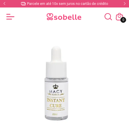
Parcele em até 10x sem juros no cartão de crédito
0