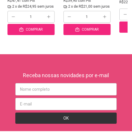
R$47,41
com
Pix
R$39,90
com
Pix
R$22,8
2
x de
R$24,95
sem juros
2
x de
R$21,00
sem juros
COMPRAR
COMPRAR
Receba nossas novidades por e-mail